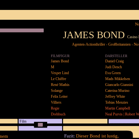
N
JAMES BOND
Casino 
No
Agenten-Actionthriller - Großbritannien -
Spezies
FILMFIGUR
DARSTELLER
James Bond
Daniel Craig
M
Judi Dench
Vesper Lind
Eva Green
Le Chiffre
Mads Mikkelsen
René Mathis
Giancarlo Giannini
Solange
Caterina Murino
Felix Leiter
Jeffrey White
Villiers
Tobias Menzies
Regie
Martin Campbell
Drehbuch
Neal Purvis | Robert 
Film
Fazit:
Dieser Bond ist lustig,
inem