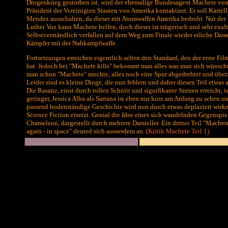
Drogenkrieg gestorben ist, wird der ehemalige Bundesagent Machete vo
Präsident der Vereinigten Staaten von Amerika kontaktiert. Er soll Kartel
Mendez ausschalten, da dieser mit Atomwaffen Amerika bedroht. Nur der 
Luther Voz kann Machete helfen, doch dieser ist trügerisch und sehr exalti
Selbstverständlich verfallen auf dem Weg zum Finale wieder etliche Da
Kämpfer mit der Nahkampfwaffe.
Fortsetzungen erreichen eigentlich selten den Standard, den der erste Fil
hat. Jedoch bei "Machete kills" bekommt man alles was man sich wünsch
man schon "Machete" mochte, alles noch eine Spur abgedrehter und über
Leider sind es kleine Dinge, die nun fehlern und daher diesen Teil etwas 
Die Rasanz, einst durch tollen Schnitt und signifikante Szenen erreicht, i
geringer, Jessica Alba als Sartana ist eben nur kurz am Anfang zu sehen u
passend bodenständige Geschichte wird nun durch etwas deplaziert wirk
Science Fiction ersetzt. Genial die Idee eines sich wandelnden Gegenspie
Chameleon, dargestellt durch mehrere Darsteller. Ein dritter Teil "Machete
again - in space" deuted sich ausserdem an.
(
Kritik Machete Teil 1
)