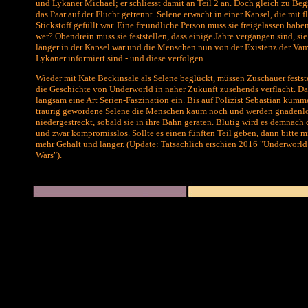
und Lykaner Michael; er schliesst damit an Teil 2 an. Doch gleich zu Beg
das Paar auf der Flucht getrennt. Selene erwacht in einer Kapsel, die mit 
Stickstoff gefüllt war. Eine freundliche Person muss sie freigelassen haben
wer? Obendrein muss sie feststellen, dass einige Jahre vergangen sind, sie
länger in der Kapsel war und die Menschen nun von der Existenz der Va
Lykaner informiert sind - und diese verfolgen.
Wieder mit Kate Beckinsale als Selene beglückt, müssen Zuschauer festste
die Geschichte von Underworld in naher Zukunft zusehends verflacht. Dafü
langsam eine Art Serien-Faszination ein. Bis auf Polizist Sebastian kümm
traurig gewordene Selene die Menschen kaum noch und werden gnadenl
niedergestreckt, sobald sie in ihre Bahn geraten. Blutig wird es demnach
und zwar kompromisslos. Sollte es einen fünften Teil geben, dann bitte m
mehr Gehalt und länger. (Update: Tatsächlich erschien 2016 "Underworl
Wars").